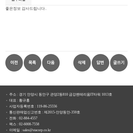
좋은정보 감사드립니다..
주소 : 경기 안양시 동안구 관양2동810 금강펜테리움IT타워 1013호
대표 : 황규홍
사업자등록번호 : 119-86-25556
통신판매업신고번호 : 제2015-안양동안-359호
전화 : 02-884-4557
팩스 : 02-6008-7558
이메일 : sales@stacorp.co.kr