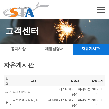
고객센터
자유게시판
공지사항
제품설명서
자유게시판
번
제목
작성자
작성일자
호
에스티에이코퍼레이션
2017-11-
10
기압과 해면기압
(주)
03
에스티에이코퍼레이션
2017-11-
토양수분 측정방식(FDR, TDR)에 대하
9
(주)
03
여