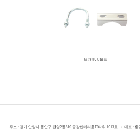
브라켓, U볼트
주소 : 경기 안양시 동안구 관양2동810 금강펜테리움IT타워 1013호
대표 : 