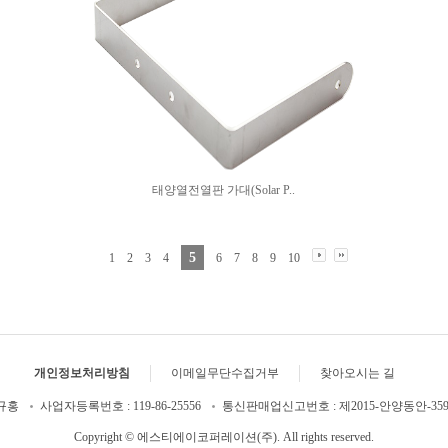
태양열전열판 가대(Solar P..
5
1
2
3
4
6
7
8
9
10
개인정보처리방침
이메일무단수집거부
찾아오시는 길
황규홍
사업자등록번호 : 119-86-25556
통신판매업신고번호 : 제2015-안양동안-35
Copyright © 에스티에이코퍼레이션(주). All rights reserved.