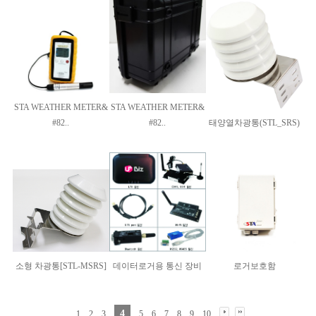
STA WEATHER METER&
STA WEATHER METER&
#82..
#82..
태양열차광통(STL_SRS)
소형 차광통[STL-MSRS]
데이터로거용 통신 장비
로거보호함
4
1
2
3
5
6
7
8
9
10